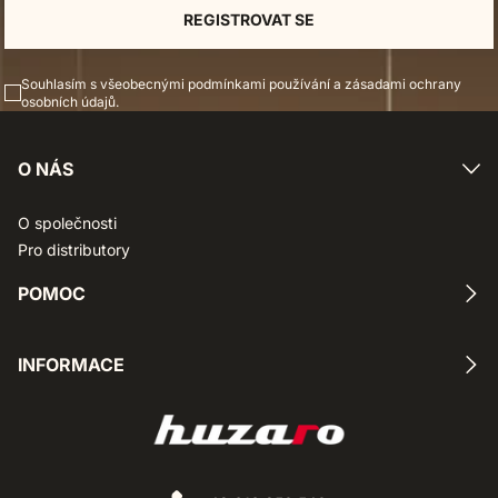
REGISTROVAT SE
Souhlasím s všeobecnými podmínkami používání a zásadami ochrany
osobních údajů.
O NÁS
O společnosti
Pro distributory
POMOC
Kontakt
INFORMACE
Vrácení zboží
Stížnosti
Způsoby platby a doručení
Záruka
Zásady ochrany osobních údajů