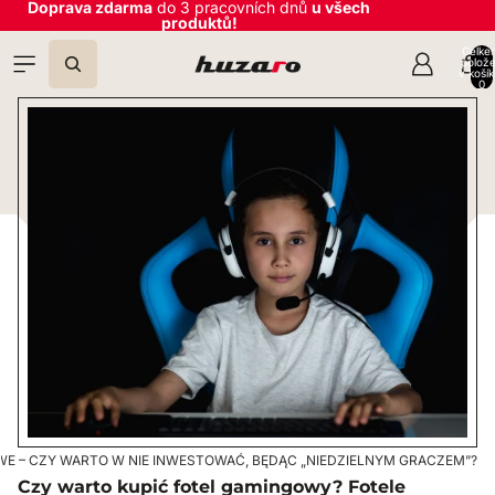
Doprava zdarma
do 3 pracovních dnů
u všech
Přeskočit na obsah
produktů!
Celke
polož
v košík
0
E – CZY WARTO W NIE INWESTOWAĆ, BĘDĄC „NIEDZIELNYM GRACZEM”?
Czy warto kupić fotel gamingowy? Fotele